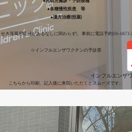
●乳幼児健診・予防接種
●各種慢性疾患 等
●漢方治療(投薬)
き等風邪症状があるなしに関わらず)、事前に電話予約(06-6873-
☆インフルエンザワクチンの予診票
インフルエンザワク
こちらから印刷、記入後に来院いただくとスムーズです。