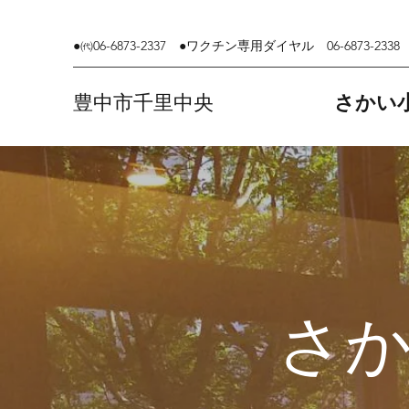
●㈹06-6873-2337 ●ワクチン専用ダイヤル 06-6873-2338
​豊中市千里中央
さかい
さ