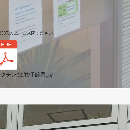
2337)の上、ご来院ください。
チン(注射)予診票.pdf